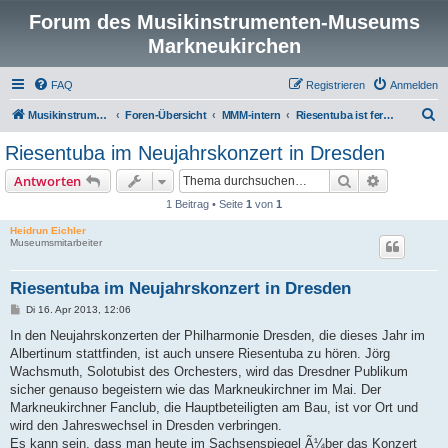
Forum des Musikinstrumenten-Museums
Markneukirchen
FAQ
Registrieren
Anmelden
S
Musikinstrumenten-Museum
Foren-Übersicht
MMM-intern
Riesentuba ist fertig und zu besichtigen
u
Riesentuba im Neujahrskonzert in Dresden
c
Suche
Erweiterte
Antworten
h
1 Beitrag • Seite
1
von
1
e
Heidrun Eichler
Museumsmitarbeiter
Riesentuba im Neujahrskonzert in Dresden
B
Di 16. Apr 2013, 12:06
e
i
In den Neujahrskonzerten der Philharmonie Dresden, die dieses Jahr im
t
Albertinum stattfinden, ist auch unsere Riesentuba zu hören. Jörg
r
a
Wachsmuth, Solotubist des Orchesters, wird das Dresdner Publikum
g
sicher genauso begeistern wie das Markneukirchner im Mai. Der
Markneukirchner Fanclub, die Hauptbeteiligten am Bau, ist vor Ort und
wird den Jahreswechsel in Dresden verbringen.
Es kann sein, dass man heute im Sachsenspiegel Ã¼ber das Konzert