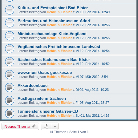
Kultur- und Festspielstadt Bad Elster
Letzter Beitrag von
Heidrun Eichler
«
Mi 19. Feb 2014, 12:49
Perlmutter- und Heimatmuseum Adorf
Letzter Beitrag von
Heidrun Eichler
«
Mi 12. Feb 2014, 10:56
Miniaturschauanlage Klein-Vogtland
Letzter Beitrag von
Heidrun Eichler
«
Mi 12. Feb 2014, 10:55
Vogtländisches Freilichtmuseum Landwüst
Letzter Beitrag von
Heidrun Eichler
«
Mi 12. Feb 2014, 10:54
Sächsisches Bademuseum Bad Elster
Letzter Beitrag von
Heidrun Eichler
«
Mi 12. Feb 2014, 10:52
www.musikhaus-goeckes.de
Letzter Beitrag von
Heidrun Eichler
«
Mi 07. Mär 2012, 8:54
Akkordeonbauer
Letzter Beitrag von
Heidrun Eichler
«
Di 09. Aug 2011, 10:23
Ausflugsziele in Sachsen
Letzter Beitrag von
Heidrun Eichler
«
Fr 05. Aug 2011, 15:27
Tonmeister unserer Gitarren-CD
Letzter Beitrag von
Heidrun Eichler
«
So 01. Mai 2011, 14:16
Neues Thema
14 Themen • Seite
1
von
1