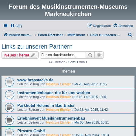
Forum des Musikinstrumenten-Museums
Markneukirchen
FAQ
Registrieren
Anmelden
S
Musikinstrumenten-Museum
Foren-Übersicht
MMM-intern
Links zu unseren Partnern
u
Links zu unseren Partnern
c
Suche
Erweiterte Suche
Neues Thema
h
14 Themen • Seite
1
von
1
e
Themen
www.brasstacks.de
Letzter Beitrag von
Heidrun Eichler
«
Mi 23. Aug 2017, 11:17
Instrumentenbauer, die für uns werben
Letzter Beitrag von
Heidrun Eichler
«
Fr 16. Okt 2015, 9:00
Parkhotel Helene in Bad Elster
Letzter Beitrag von
Heidrun Eichler
«
Do 23. Apr 2015, 11:42
Erlebniswelt Musikinstrumentenbau
Letzter Beitrag von
Heidrun Eichler
«
Mo 05. Jan 2015, 10:21
Pirastro GmbH
Letzter Beitrag von
Heidrun Eichler
«
Do 06. Nov 2014, 10:51