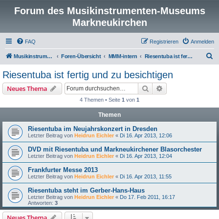
Forum des Musikinstrumenten-Museums
Markneukirchen
FAQ
Registrieren
Anmelden
S
Musikinstrumenten-Museum
Foren-Übersicht
MMM-intern
Riesentuba ist fertig und zu besichtigen
u
Riesentuba ist fertig und zu besichtigen
c
Suche
Erweiterte Suche
Neues Thema
h
4 Themen • Seite
1
von
1
e
Themen
Riesentuba im Neujahrskonzert in Dresden
Letzter Beitrag von
Heidrun Eichler
«
Di 16. Apr 2013, 12:06
DVD mit Riesentuba und Markneukirchener Blasorchester
Letzter Beitrag von
Heidrun Eichler
«
Di 16. Apr 2013, 12:04
Frankfurter Messe 2013
Letzter Beitrag von
Heidrun Eichler
«
Di 16. Apr 2013, 11:55
Riesentuba steht im Gerber-Hans-Haus
Letzter Beitrag von
Heidrun Eichler
«
Do 17. Feb 2011, 16:17
Antworten:
3
Neues Thema