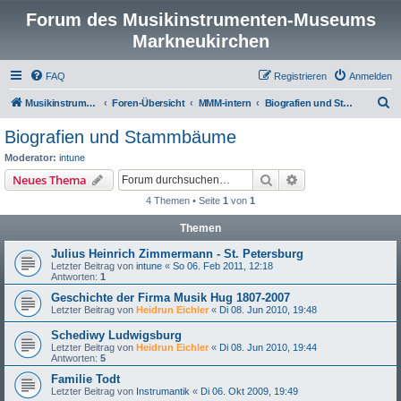
Forum des Musikinstrumenten-Museums
Markneukirchen
FAQ
Registrieren
Anmelden
S
Musikinstrumenten-Museum
Foren-Übersicht
MMM-intern
Biografien und Stammbäume
u
Biografien und Stammbäume
c
Moderator:
intune
h
Suche
Erweiterte Suche
Neues Thema
e
4 Themen • Seite
1
von
1
Themen
Julius Heinrich Zimmermann - St. Petersburg
Letzter Beitrag von
intune
«
So 06. Feb 2011, 12:18
Antworten:
1
Geschichte der Firma Musik Hug 1807-2007
Letzter Beitrag von
Heidrun Eichler
«
Di 08. Jun 2010, 19:48
Schediwy Ludwigsburg
Letzter Beitrag von
Heidrun Eichler
«
Di 08. Jun 2010, 19:44
Antworten:
5
Familie Todt
Letzter Beitrag von
Instrumantik
«
Di 06. Okt 2009, 19:49