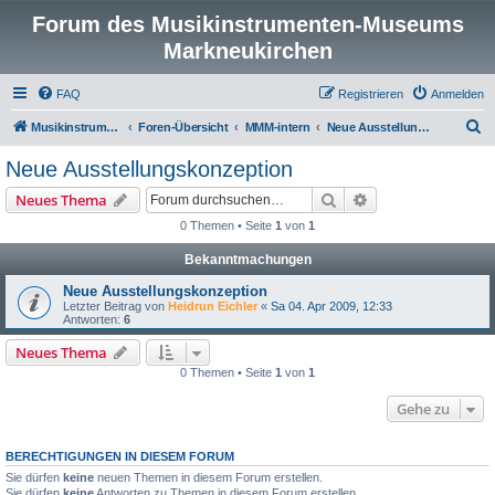
Forum des Musikinstrumenten-Museums
Markneukirchen
FAQ
Registrieren
Anmelden
S
Musikinstrumenten-Museum
Foren-Übersicht
MMM-intern
Neue Ausstellungskonzeption
u
Neue Ausstellungskonzeption
c
Suche
Erweiterte Suche
Neues Thema
h
0 Themen • Seite
1
von
1
e
Bekanntmachungen
Neue Ausstellungskonzeption
Letzter Beitrag von
Heidrun Eichler
«
Sa 04. Apr 2009, 12:33
Antworten:
6
Neues Thema
0 Themen • Seite
1
von
1
Gehe zu
BERECHTIGUNGEN IN DIESEM FORUM
Sie dürfen
keine
neuen Themen in diesem Forum erstellen.
Sie dürfen
keine
Antworten zu Themen in diesem Forum erstellen.