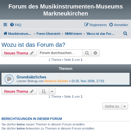
Forum des Musikinstrumenten-Museums
Markneukirchen
FAQ
Registrieren
Anmelden
S
Musikinstrumenten-Museum
Foren-Übersicht
MMM-intern
Wozu ist das Forum da?
u
Wozu ist das Forum da?
c
Suche
Erweiterte Suche
Neues Thema
h
1 Thema • Seite
1
von
1
e
Themen
Grundsätzliches
Letzter Beitrag von
Heidrun Eichler
«
Di 25. Nov 2008, 17:53
Neues Thema
1 Thema • Seite
1
von
1
Gehe zu
BERECHTIGUNGEN IN DIESEM FORUM
Sie dürfen
keine
neuen Themen in diesem Forum erstellen.
Sie dürfen
keine
Antworten zu Themen in diesem Forum erstellen.