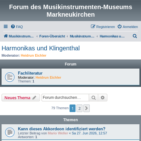
Forum des Musikinstrumenten-Museums
Markneukirchen
FAQ
Registrieren
Anmelden
S
Musikinstrumenten-Museum
Foren-Übersicht
Musikinstrumentenmuseum Markneukirchen
Harmonikas und Klingenthal
u
Harmonikas und Klingenthal
c
Moderator:
Heidrun Eichler
h
Forum
e
Fachliteratur
Moderator:
Heidrun Eichler
Themen:
1
Suche
Erweiterte Suche
Neues Thema
1
2
Nächste
79 Themen
Themen
Kann dieses Akkordeon identifiziert werden?
Letzter Beitrag von
Mario Weller
«
Sa 27. Jun 2026, 12:57
Antworten:
1