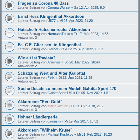
Fragen zu Corona 40 Bass
Letzter Beitrag von
Corona Wursel
«
Sa 12. Apr 2025, 9:04
Ernst Hess Klingenthal Akkordeon
Letzter Beitrag von
Ulli77
«
Mi 26. Apr 2023, 11:20
Hutschelli Hutschenreuter Akkordeon
Letzter Beitrag von
HermannThole
«
Fr 17. Mär 2023, 14:58
Antworten:
3
Fa. C.F. Glier sen. in Klingenthal
Letzter Beitrag von
Görner223
«
Do 25. Aug 2022, 19:53
Wie alt ist Traviata?
Letzter Beitrag von
Arminius
«
So 20. Mär 2022, 16:40
Antworten:
2
Schätzung Wert und Alter (Galotta)
Letzter Beitrag von
Felix
«
Di 22. Jun 2021, 11:35
Antworten:
1
Suche Details zu meinem Modell Galotta Sport 170
Letzter Beitrag von
GalottaSport170
«
Do 05. Nov 2020, 1:51
Akkordeon "Perl Gold"
Letzter Beitrag von
Mario Weller
«
Di 23. Okt 2018, 21:22
Antworten:
3
Hohner Ländlerperle
Letzter Beitrag von
damusm
«
Mi 19. Apr 2017, 13:32
Akkordeon "Wilhelm Kruse"
Letzter Beitrag von
Michael Kushkov
«
Mi 01. Feb 2017, 18:23
Antworten:
1