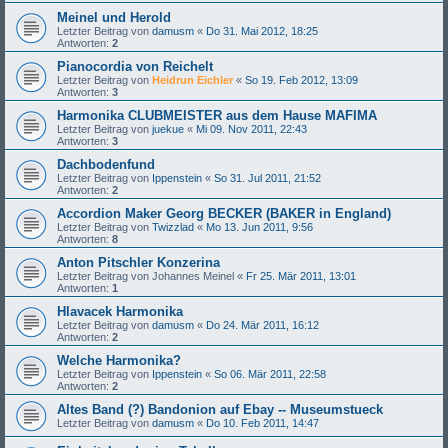
Meinel und Herold
Letzter Beitrag von
damusm
«
Do 31. Mai 2012, 18:25
Antworten:
2
Pianocordia von Reichelt
Letzter Beitrag von
Heidrun Eichler
«
So 19. Feb 2012, 13:09
Antworten:
3
Harmonika CLUBMEISTER aus dem Hause MAFIMA
Letzter Beitrag von
juekue
«
Mi 09. Nov 2011, 22:43
Antworten:
3
Dachbodenfund
Letzter Beitrag von
Ippenstein
«
So 31. Jul 2011, 21:52
Antworten:
2
Accordion Maker Georg BECKER (BAKER in England)
Letzter Beitrag von
Twizzlad
«
Mo 13. Jun 2011, 9:56
Antworten:
8
Anton Pitschler Konzerina
Letzter Beitrag von
Johannes Meinel
«
Fr 25. Mär 2011, 13:01
Antworten:
1
Hlavacek Harmonika
Letzter Beitrag von
damusm
«
Do 24. Mär 2011, 16:12
Antworten:
2
Welche Harmonika?
Letzter Beitrag von
Ippenstein
«
So 06. Mär 2011, 22:58
Antworten:
2
Altes Band (?) Bandonion auf Ebay -- Museumstueck
Letzter Beitrag von
damusm
«
Do 10. Feb 2011, 14:47