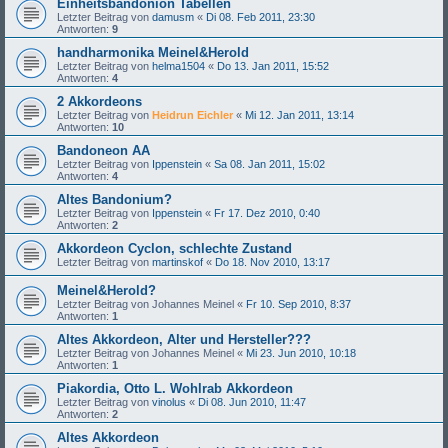
Einheitsbandonion Tabellen
Letzter Beitrag von
damusm
«
Di 08. Feb 2011, 23:30
Antworten:
9
handharmonika Meinel&Herold
Letzter Beitrag von
helma1504
«
Do 13. Jan 2011, 15:52
Antworten:
4
2 Akkordeons
Letzter Beitrag von
Heidrun Eichler
«
Mi 12. Jan 2011, 13:14
Antworten:
10
Bandoneon AA
Letzter Beitrag von
Ippenstein
«
Sa 08. Jan 2011, 15:02
Antworten:
4
Altes Bandonium?
Letzter Beitrag von
Ippenstein
«
Fr 17. Dez 2010, 0:40
Antworten:
2
Akkordeon Cyclon, schlechte Zustand
Letzter Beitrag von
martinskof
«
Do 18. Nov 2010, 13:17
Meinel&Herold?
Letzter Beitrag von
Johannes Meinel
«
Fr 10. Sep 2010, 8:37
Antworten:
1
Altes Akkordeon, Alter und Hersteller???
Letzter Beitrag von
Johannes Meinel
«
Mi 23. Jun 2010, 10:18
Antworten:
1
Piakordia, Otto L. Wohlrab Akkordeon
Letzter Beitrag von
vinolus
«
Di 08. Jun 2010, 11:47
Antworten:
2
Altes Akkordeon