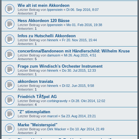
Wie alt ist mein Akkordeon
Letzter Beitrag von
Ippenstein
«
Di 06. Sep 2016, 8:07
Antworten:
2
Hess Akkordeon 120 Bässe
Letzter Beitrag von
Ippenstein
«
Mo 01. Feb 2016, 19:38
Antworten:
1
Infos zu Hutschelli Akkordeon
Letzter Beitrag von
hinnerk
«
Fr 20. Nov 2015, 15:44
Antworten:
1
concertinna/Bandoneon mit Händlerschild: Wilhelm Kruse
Letzter Beitrag von
damusm
«
Mi 26. Aug 2015, 4:51
Antworten:
5
Frage zum Windisch's Orchester Instrument
Letzter Beitrag von
hinnerk
«
Do 30. Jul 2015, 12:33
Antworten:
1
akkordeon traviata
Letzter Beitrag von
hinnerk
«
Di 02. Jun 2015, 9:58
Antworten:
1
Friedrich TÃ¶pel AG
Letzter Beitrag von
corbingravely
«
Di 28. Okt 2014, 12:02
Antworten:
4
"Z" stimmplatten
Letzter Beitrag von
marcel
«
Sa 23. Aug 2014, 23:21
Marke "Meisterspiel"
Letzter Beitrag von
Dirk Wacker
«
Do 10. Apr 2014, 21:49
Antworten:
2