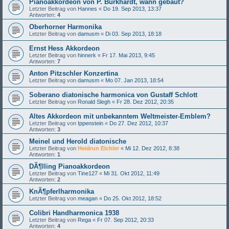
Pianoakkordeon von P. Burkhardt, wann gebaut?
Letzter Beitrag von
Hannes
«
Do 19. Sep 2013, 13:37
Antworten:
4
Oberhorner Harmonika
Letzter Beitrag von
damusm
«
Di 03. Sep 2013, 18:18
Ernst Hess Akkordeon
Letzter Beitrag von
hinnerk
«
Fr 17. Mai 2013, 9:45
Antworten:
7
Anton Pitzschler Konzertina
Letzter Beitrag von
damusm
«
Mo 07. Jan 2013, 18:54
Soberano diatonische harmonica von Gustaff Schlott
Letzter Beitrag von
Ronald Slegh
«
Fr 28. Dez 2012, 20:35
Altes Akkordeon mit unbekanntem Weltmeister-Emblem?
Letzter Beitrag von
Ippenstein
«
Do 27. Dez 2012, 10:37
Antworten:
3
Meinel und Herold diatonische
Letzter Beitrag von
Heidrun Eichler
«
Mi 12. Dez 2012, 8:38
Antworten:
1
DÃ¶lling Pianoakkordeon
Letzter Beitrag von
Tine127
«
Mi 31. Okt 2012, 11:49
Antworten:
2
KnÃ¶pferlharmonika
Letzter Beitrag von
meagan
«
Do 25. Okt 2012, 18:52
Colibri Handharmonica 1938
Letzter Beitrag von
Rega
«
Fr 07. Sep 2012, 20:33
Antworten:
4