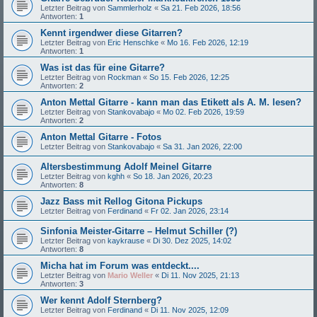
Letzter Beitrag von
Sammlerholz
«
Sa 21. Feb 2026, 18:56
Antworten:
1
Kennt irgendwer diese Gitarren?
Letzter Beitrag von
Eric Henschke
«
Mo 16. Feb 2026, 12:19
Antworten:
1
Was ist das für eine Gitarre?
Letzter Beitrag von
Rockman
«
So 15. Feb 2026, 12:25
Antworten:
2
Anton Mettal Gitarre - kann man das Etikett als A. M. lesen?
Letzter Beitrag von
Stankovabajo
«
Mo 02. Feb 2026, 19:59
Antworten:
2
Anton Mettal Gitarre - Fotos
Letzter Beitrag von
Stankovabajo
«
Sa 31. Jan 2026, 22:00
Altersbestimmung Adolf Meinel Gitarre
Letzter Beitrag von
kghh
«
So 18. Jan 2026, 20:23
Antworten:
8
Jazz Bass mit Rellog Gitona Pickups
Letzter Beitrag von
Ferdinand
«
Fr 02. Jan 2026, 23:14
Sinfonia Meister-Gitarre – Helmut Schiller (?)
Letzter Beitrag von
kaykrause
«
Di 30. Dez 2025, 14:02
Antworten:
8
Micha hat im Forum was entdeckt....
Letzter Beitrag von
Mario Weller
«
Di 11. Nov 2025, 21:13
Antworten:
3
Wer kennt Adolf Sternberg?
Letzter Beitrag von
Ferdinand
«
Di 11. Nov 2025, 12:09