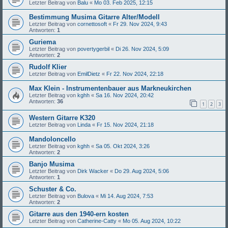
Letzter Beitrag von
Balu
«
Mo 03. Feb 2025, 12:15
Bestimmung Musima Gitarre Alter/Modell
Letzter Beitrag von
cornettosoft
«
Fr 29. Nov 2024, 9:43
Antworten:
1
Guriema
Letzter Beitrag von
povertygerbil
«
Di 26. Nov 2024, 5:09
Antworten:
2
Rudolf Klier
Letzter Beitrag von
EmilDietz
«
Fr 22. Nov 2024, 22:18
Max Klein - Instrumentenbauer aus Markneukirchen
Letzter Beitrag von
kghh
«
Sa 16. Nov 2024, 20:42
Antworten:
36
1
2
3
Western Gitarre K320
Letzter Beitrag von
Linda
«
Fr 15. Nov 2024, 21:18
Mandoloncello
Letzter Beitrag von
kghh
«
Sa 05. Okt 2024, 3:26
Antworten:
2
Banjo Musima
Letzter Beitrag von
Dirk Wacker
«
Do 29. Aug 2024, 5:06
Antworten:
1
Schuster & Co.
Letzter Beitrag von
Bulova
«
Mi 14. Aug 2024, 7:53
Antworten:
2
Gitarre aus den 1940-ern kosten
Letzter Beitrag von
Catherine-Catty
«
Mo 05. Aug 2024, 10:22