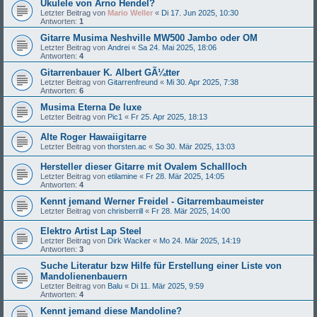
Ukulele von Arno Hendel?
Letzter Beitrag von
Mario Weller
«
Di 17. Jun 2025, 10:30
Antworten:
1
Gitarre Musima Neshville MW500 Jambo oder OM
Letzter Beitrag von
Andrei
«
Sa 24. Mai 2025, 18:06
Antworten:
4
Gitarrenbauer K. Albert GÃ¼tter
Letzter Beitrag von
Gitarrenfreund
«
Mi 30. Apr 2025, 7:38
Antworten:
6
Musima Eterna De luxe
Letzter Beitrag von
Pic1
«
Fr 25. Apr 2025, 18:13
Alte Roger Hawaiigitarre
Letzter Beitrag von
thorsten.ac
«
So 30. Mär 2025, 13:03
Hersteller dieser Gitarre mit Ovalem Schallloch
Letzter Beitrag von
etilamine
«
Fr 28. Mär 2025, 14:05
Antworten:
4
Kennt jemand Werner Freidel - Gitarrembaumeister
Letzter Beitrag von
chrisberrill
«
Fr 28. Mär 2025, 14:00
Elektro Artist Lap Steel
Letzter Beitrag von
Dirk Wacker
«
Mo 24. Mär 2025, 14:19
Antworten:
3
Suche Literatur bzw Hilfe für Erstellung einer Liste von
Mandolienenbauern
Letzter Beitrag von
Balu
«
Di 11. Mär 2025, 9:59
Antworten:
4
Kennt jemand diese Mandoline?