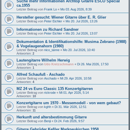
Suche mehr Informationen Archtop Gitarre ESCO Special
ca.1955
Letzter Beitrag von
Frank Lo
«
Mo 03. Aug 2026, 8:39
Hersteller gesucht: Wiener Gitarre über E. R. Glier
Letzter Beitrag von
Peter Eichler
«
Mo 20. Jul 2026, 13:26
Informationen zu Richard Sandner
Letzter Beitrag von
Peter Eichler
«
Mo 20. Jul 2026, 13:07
Dokumentation & Identifikationshilfe: Musima Zebrano (1988)
& Vogelaugenahorn (1980)
Letzter Beitrag von
nico_tanne
«
Mo 20. Jul 2026, 10:40
Antworten:
2
Lautengitarre Wilhelm Herwig
Letzter Beitrag von
Udo Kretzschmann
«
Di 26. Mai 2026, 17:50
Antworten:
1
Alfred Schaufuß - Aschado
Letzter Beitrag von
Aschado
«
Mi 29. Apr 2026, 10:58
Antworten:
4
MZ 24 vs Euro Classic 135 Konzertgitarren
Letzter Beitrag von
rickrode
«
Mi 01. Apr 2026, 5:14
Antworten:
10
Konzertgitarre um 1970 - Messemodell - von wem gebaut?
Letzter Beitrag von
kghh
«
Di 31. Mär 2026, 12:51
Antworten:
11
Herkunft und altersbestimmung Gitarre
Letzter Beitrag von
Benji
«
Di 24. Feb 2026, 9:57
Gitarre Gebrüder Keßler Markneukirchen 1958