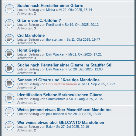
Suche nach Hersteller einer Gitarre
Letzter Beitrag von
Micha
«
Mi 22. Okt 2025, 15:44
Antworten:
2
Gitarre von C.H.Böhm?
Letzter Beitrag von
Ferdinand
«
So 19. Okt 2025, 20:12
Antworten:
3
Cid Mandoline
Letzter Beitrag von
thorsten.ac
«
Sa 11. Okt 2025, 19:47
Antworten:
5
Horst Geipel
Letzter Beitrag von
Dirk Wacker
«
Mi 01. Okt 2025, 17:21
Antworten:
3
Suche nach Hersteller einer Gitarre im Stauffer Stil
Letzter Beitrag von
Dirk Wacker
«
So 28. Sep 2025, 12:03
Antworten:
8
Sanssouci Gitarre und 16-saitige Mandoline
Letzter Beitrag von
Udo Kretzschmann
«
Do 11. Sep 2025, 10:22
Antworten:
2
Identifikation Seltene Markneukirchen Gitarre
Letzter Beitrag von
Sammlerholz
«
So 03. Aug 2025, 20:15
Antworten:
1
Weiss jemand etwas über Maxor/Maxot Mandoline
Letzter Beitrag von
poul hansen
«
Mo 28. Jul 2025, 13:49
Wer weiss etwas über BELCANTO Mandolinen
Letzter Beitrag von
Balu
«
So 27. Jul 2025, 20:19
Antworten:
2