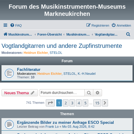
Forum des Musikinstrumenten-Museums
Markneukirchen
FAQ
Registrieren
Anmelden
S
Musikinstrumenten-Museum
Foren-Übersicht
Musikinstrumentenmuseum Markneukirchen
Vogtlandgitarren und andere Zupfinstrumente
u
Vogtlandgitarren und andere Zupfinstrumente
c
Moderatoren:
Heidrun Eichler
,
STELOL
h
Forum
e
Fachliteratur
Moderatoren:
Heidrun Eichler
,
STELOL
,
K.-H.Neudel
Themen:
10
Suche
Erweiterte Suche
Neues Thema
Seite
1
von
15
1
2
3
4
5
15
Nächste
741 Themen
…
Themen
Ergänzende Bilder zu meiner Anfrage ESCO Special
Letzter Beitrag von
Frank Lo
«
Mo 03. Aug 2026, 8:42