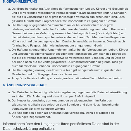
5. GEWÄHRLEISTUNG
Der Betreiber haftet mit Ausnahme der Verletzung von Leben, Körper und Gesundheit
und der Verletzung wesentlicher Vertragspflichten (Kardinalpflichten) nur für Schäden,
die auf ein vorsätzliches oder grob fahrlässiges Verhalten zurückzuführen sind. Dies
gilt auch für mittelbare Folgeschäden wie insbesondere entgangenen Gewinn.
Die Haftung ist gegenüber Verbrauchern außer bei vorsätzlichem oder grob
fahrlässigem Verhalten oder bei Schäden aus der Verletzung von Leben, Körper und
Gesundheit und der Verletzung wesentlicher Vertragspflichten (Kardinalpflichten) auf
die bei Vertragsschluss typischerweise vorhersehbaren Schäden und im übrigen der
Höhe nach auf die vertragstypischen Durchschnittsschäden begrenzt. Dies gilt auch
für mittelbare Folgeschäden wie insbesondere entgangenen Gewinn.
Die Haftung ist gegenüber Unternehmern außer bei der Verletzung von Leben, Körper
und Gesundheit oder vorsätzlichem oder grob fahrlässigem Verhalten des Betreibers
auf die bei Vertragsschluss typischerweise vorhersehbaren Schäden und im Übrigen
der Höhe nach auf die vertragstypischen Durchschnittsschäden begrenzt. Dies gilt
auch für mittelbare Schäden, insbesondere entgangenen Gewinn.
Die Haftungsbegrenzung der Absätze a bis c gilt sinngemäß auch zugunsten der
Mitarbeiter und Erfüllungsgehilfen des Betreibers.
Ansprüche für eine Haftung aus zwingendem nationalem Recht bleiben unberührt.
6. ÄNDERUNGSVORBEHALT
Der Betreiber ist berechtigt, die Nutzungsbedingungen und die Datenschutzerklärung
zu ändern. Die Änderung wird dem Nutzer per E-Mail mitgeteilt.
Der Nutzer ist berechtigt, den Änderungen zu widersprechen. Im Falle des
Widerspruchs erlischt das zwischen dem Betreiber und dem Nutzer bestehende
Vertragsverhältnis mit sofortiger Wirkung.
Die Änderungen gelten als anerkannt und verbindlich, wenn der Nutzer den
Änderungen zugestimmt hat.
Informationen über den Umgang mit Ihren persönlichen Daten sind in der
Datenschutzerklärung enthalten.