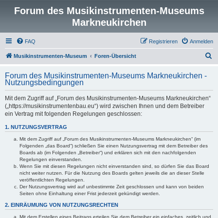
Forum des Musikinstrumenten-Museums
Markneukirchen
FAQ
Registrieren
Anmelden
S
Musikinstrumenten-Museum
Foren-Übersicht
u
Forum des Musikinstrumenten-Museums Markneukirchen -
c
Nutzungsbedingungen
h
Mit dem Zugriff auf „Forum des Musikinstrumenten-Museums Markneukirchen“
e
(„https://musikinstrumentenbau.eu“) wird zwischen Ihnen und dem Betreiber
ein Vertrag mit folgenden Regelungen geschlossen:
1. NUTZUNGSVERTRAG
Mit dem Zugriff auf „Forum des Musikinstrumenten-Museums Markneukirchen“ (im
Folgenden „das Board“) schließen Sie einen Nutzungsvertrag mit dem Betreiber des
Boards ab (im Folgenden „Betreiber“) und erklären sich mit den nachfolgenden
Regelungen einverstanden.
Wenn Sie mit diesen Regelungen nicht einverstanden sind, so dürfen Sie das Board
nicht weiter nutzen. Für die Nutzung des Boards gelten jeweils die an dieser Stelle
veröffentlichten Regelungen.
Der Nutzungsvertrag wird auf unbestimmte Zeit geschlossen und kann von beiden
Seiten ohne Einhaltung einer Frist jederzeit gekündigt werden.
2. EINRÄUMUNG VON NUTZUNGSRECHTEN
Mit dem Erstellen eines Beitrags erteilen Sie dem Betreiber ein einfaches, zeitlich und