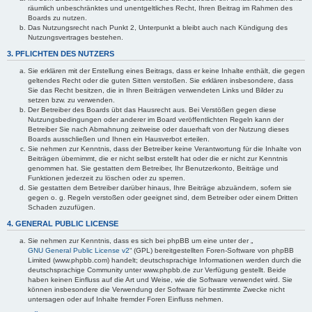
räumlich unbeschränktes und unentgeltliches Recht, Ihren Beitrag im Rahmen des
Boards zu nutzen.
Das Nutzungsrecht nach Punkt 2, Unterpunkt a bleibt auch nach Kündigung des
Nutzungsvertrages bestehen.
3. PFLICHTEN DES NUTZERS
Sie erklären mit der Erstellung eines Beitrags, dass er keine Inhalte enthält, die gegen
geltendes Recht oder die guten Sitten verstoßen. Sie erklären insbesondere, dass
Sie das Recht besitzen, die in Ihren Beiträgen verwendeten Links und Bilder zu
setzen bzw. zu verwenden.
Der Betreiber des Boards übt das Hausrecht aus. Bei Verstößen gegen diese
Nutzungsbedingungen oder anderer im Board veröffentlichten Regeln kann der
Betreiber Sie nach Abmahnung zeitweise oder dauerhaft von der Nutzung dieses
Boards ausschließen und Ihnen ein Hausverbot erteilen.
Sie nehmen zur Kenntnis, dass der Betreiber keine Verantwortung für die Inhalte von
Beiträgen übernimmt, die er nicht selbst erstellt hat oder die er nicht zur Kenntnis
genommen hat. Sie gestatten dem Betreiber, Ihr Benutzerkonto, Beiträge und
Funktionen jederzeit zu löschen oder zu sperren.
Sie gestatten dem Betreiber darüber hinaus, Ihre Beiträge abzuändern, sofern sie
gegen o. g. Regeln verstoßen oder geeignet sind, dem Betreiber oder einem Dritten
Schaden zuzufügen.
4. GENERAL PUBLIC LICENSE
Sie nehmen zur Kenntnis, dass es sich bei phpBB um eine unter der „
GNU General Public License v2
“ (GPL) bereitgestellten Foren-Software von phpBB
Limited (www.phpbb.com) handelt; deutschsprachige Informationen werden durch die
deutschsprachige Community unter www.phpbb.de zur Verfügung gestellt. Beide
haben keinen Einfluss auf die Art und Weise, wie die Software verwendet wird. Sie
können insbesondere die Verwendung der Software für bestimmte Zwecke nicht
untersagen oder auf Inhalte fremder Foren Einfluss nehmen.