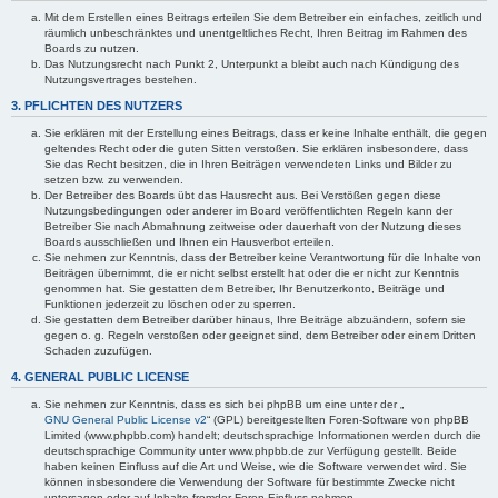
Mit dem Erstellen eines Beitrags erteilen Sie dem Betreiber ein einfaches, zeitlich und
räumlich unbeschränktes und unentgeltliches Recht, Ihren Beitrag im Rahmen des
Boards zu nutzen.
Das Nutzungsrecht nach Punkt 2, Unterpunkt a bleibt auch nach Kündigung des
Nutzungsvertrages bestehen.
3. PFLICHTEN DES NUTZERS
Sie erklären mit der Erstellung eines Beitrags, dass er keine Inhalte enthält, die gegen
geltendes Recht oder die guten Sitten verstoßen. Sie erklären insbesondere, dass
Sie das Recht besitzen, die in Ihren Beiträgen verwendeten Links und Bilder zu
setzen bzw. zu verwenden.
Der Betreiber des Boards übt das Hausrecht aus. Bei Verstößen gegen diese
Nutzungsbedingungen oder anderer im Board veröffentlichten Regeln kann der
Betreiber Sie nach Abmahnung zeitweise oder dauerhaft von der Nutzung dieses
Boards ausschließen und Ihnen ein Hausverbot erteilen.
Sie nehmen zur Kenntnis, dass der Betreiber keine Verantwortung für die Inhalte von
Beiträgen übernimmt, die er nicht selbst erstellt hat oder die er nicht zur Kenntnis
genommen hat. Sie gestatten dem Betreiber, Ihr Benutzerkonto, Beiträge und
Funktionen jederzeit zu löschen oder zu sperren.
Sie gestatten dem Betreiber darüber hinaus, Ihre Beiträge abzuändern, sofern sie
gegen o. g. Regeln verstoßen oder geeignet sind, dem Betreiber oder einem Dritten
Schaden zuzufügen.
4. GENERAL PUBLIC LICENSE
Sie nehmen zur Kenntnis, dass es sich bei phpBB um eine unter der „
GNU General Public License v2
“ (GPL) bereitgestellten Foren-Software von phpBB
Limited (www.phpbb.com) handelt; deutschsprachige Informationen werden durch die
deutschsprachige Community unter www.phpbb.de zur Verfügung gestellt. Beide
haben keinen Einfluss auf die Art und Weise, wie die Software verwendet wird. Sie
können insbesondere die Verwendung der Software für bestimmte Zwecke nicht
untersagen oder auf Inhalte fremder Foren Einfluss nehmen.