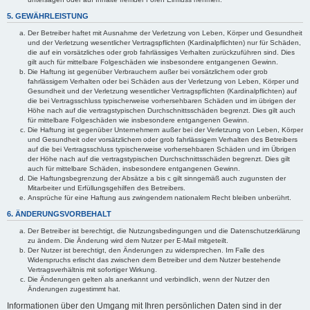
5. GEWÄHRLEISTUNG
Der Betreiber haftet mit Ausnahme der Verletzung von Leben, Körper und Gesundheit
und der Verletzung wesentlicher Vertragspflichten (Kardinalpflichten) nur für Schäden,
die auf ein vorsätzliches oder grob fahrlässiges Verhalten zurückzuführen sind. Dies
gilt auch für mittelbare Folgeschäden wie insbesondere entgangenen Gewinn.
Die Haftung ist gegenüber Verbrauchern außer bei vorsätzlichem oder grob
fahrlässigem Verhalten oder bei Schäden aus der Verletzung von Leben, Körper und
Gesundheit und der Verletzung wesentlicher Vertragspflichten (Kardinalpflichten) auf
die bei Vertragsschluss typischerweise vorhersehbaren Schäden und im übrigen der
Höhe nach auf die vertragstypischen Durchschnittsschäden begrenzt. Dies gilt auch
für mittelbare Folgeschäden wie insbesondere entgangenen Gewinn.
Die Haftung ist gegenüber Unternehmern außer bei der Verletzung von Leben, Körper
und Gesundheit oder vorsätzlichem oder grob fahrlässigem Verhalten des Betreibers
auf die bei Vertragsschluss typischerweise vorhersehbaren Schäden und im Übrigen
der Höhe nach auf die vertragstypischen Durchschnittsschäden begrenzt. Dies gilt
auch für mittelbare Schäden, insbesondere entgangenen Gewinn.
Die Haftungsbegrenzung der Absätze a bis c gilt sinngemäß auch zugunsten der
Mitarbeiter und Erfüllungsgehilfen des Betreibers.
Ansprüche für eine Haftung aus zwingendem nationalem Recht bleiben unberührt.
6. ÄNDERUNGSVORBEHALT
Der Betreiber ist berechtigt, die Nutzungsbedingungen und die Datenschutzerklärung
zu ändern. Die Änderung wird dem Nutzer per E-Mail mitgeteilt.
Der Nutzer ist berechtigt, den Änderungen zu widersprechen. Im Falle des
Widerspruchs erlischt das zwischen dem Betreiber und dem Nutzer bestehende
Vertragsverhältnis mit sofortiger Wirkung.
Die Änderungen gelten als anerkannt und verbindlich, wenn der Nutzer den
Änderungen zugestimmt hat.
Informationen über den Umgang mit Ihren persönlichen Daten sind in der