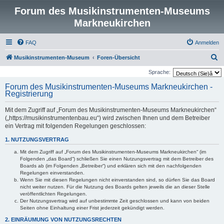
Forum des Musikinstrumenten-Museums
Markneukirchen
FAQ
Anmelden
S
Musikinstrumenten-Museum
Foren-Übersicht
u
Sprache:
c
Forum des Musikinstrumenten-Museums Markneukirchen -
Registrierung
h
e
Mit dem Zugriff auf „Forum des Musikinstrumenten-Museums Markneukirchen“
(„https://musikinstrumentenbau.eu“) wird zwischen Ihnen und dem Betreiber
ein Vertrag mit folgenden Regelungen geschlossen:
1. NUTZUNGSVERTRAG
Mit dem Zugriff auf „Forum des Musikinstrumenten-Museums Markneukirchen“ (im
Folgenden „das Board“) schließen Sie einen Nutzungsvertrag mit dem Betreiber des
Boards ab (im Folgenden „Betreiber“) und erklären sich mit den nachfolgenden
Regelungen einverstanden.
Wenn Sie mit diesen Regelungen nicht einverstanden sind, so dürfen Sie das Board
nicht weiter nutzen. Für die Nutzung des Boards gelten jeweils die an dieser Stelle
veröffentlichten Regelungen.
Der Nutzungsvertrag wird auf unbestimmte Zeit geschlossen und kann von beiden
Seiten ohne Einhaltung einer Frist jederzeit gekündigt werden.
2. EINRÄUMUNG VON NUTZUNGSRECHTEN