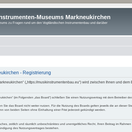
instrumenten-Museums Markneukirchen
ums zu Fragen rund um den Vogtländischen Instrumentenbau und darüber
kirchen - Registrierung
rkneukirchen“ („https://musikinstrumentenbau.eu“) wird zwischen Ihnen und dem B
irchen“ (im Folgenden „das Board“) schließen Sie einen Nutzungsvertrag mit dem Betreiber des 
 Sie das Board nicht weiter nutzen. Für die Nutzung des Boards gelten jeweils die an dieser Ste
n von beiden Seiten ohne Einhaltung einer Frist jederzeit gekündigt werden.
nfaches, zeitlich und räumlich unbeschränktes und unentgeltliches Recht, Ihren Beitrag im Rahme
Kündigung des Nutzungsvertrages bestehen.