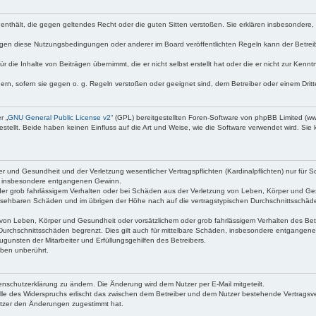
te enthält, die gegen geltendes Recht oder die guten Sitten verstoßen. Sie erklären insbesondere
egen diese Nutzungsbedingungen oder anderer im Board veröffentlichten Regeln kann der Betre
 die Inhalte von Beiträgen übernimmt, die er nicht selbst erstellt hat oder die er nicht zur Ken
dern, sofern sie gegen o. g. Regeln verstoßen oder geeignet sind, dem Betreiber oder einem Dri
r „
GNU General Public License v2
“ (GPL) bereitgestellten Foren-Software von phpBB Limited (
ellt. Beide haben keinen Einfluss auf die Art und Weise, wie die Software verwendet wird. Si
 und Gesundheit und der Verletzung wesentlicher Vertragspflichten (Kardinalpflichten) nur für Sc
wie insbesondere entgangenen Gewinn.
der grob fahrlässigem Verhalten oder bei Schäden aus der Verletzung von Leben, Körper und Ges
rhersehbaren Schäden und im übrigen der Höhe nach auf die vertragstypischen Durchschnittsschäde
von Leben, Körper und Gesundheit oder vorsätzlichem oder grob fahrlässigem Verhalten des Betr
Durchschnittsschäden begrenzt. Dies gilt auch für mittelbare Schäden, insbesondere entgangen
gunsten der Mitarbeiter und Erfüllungsgehilfen des Betreibers.
ben unberührt.
enschutzerklärung zu ändern. Die Änderung wird dem Nutzer per E-Mail mitgeteilt.
lle des Widerspruchs erlischt das zwischen dem Betreiber und dem Nutzer bestehende Vertragsverh
utzer den Änderungen zugestimmt hat.