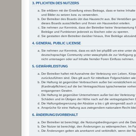
3. PFLICHTEN DES NUTZERS
Sie erklären mit der Erstellung eines Beitrags, dass er keine Inhal
und Bilder zu setzen bzw. zu verwenden.
Der Betreiber des Boards übt das Hausrecht aus. Bei Verstößen g
dieses Boards ausschließen und Ihnen ein Hausverbot erteilen.
Sie nehmen zur Kenntnis, dass der Betreiber keine Verantwortung für
Beiträge und Funktionen jederzeit zu löschen oder zu sperren.
Sie gestatten dem Betreiber darüber hinaus, Ihre Beiträge abzuän
4. GENERAL PUBLIC LICENSE
Sie nehmen zur Kenntnis, dass es sich bei phpBB um eine unter de
deutschsprachige Community unter www.phpbb.de zur Verfügung gest
nicht untersagen oder auf Inhalte fremder Foren Einfluss nehmen.
5. GEWÄHRLEISTUNG
Der Betreiber haftet mit Ausnahme der Verletzung von Leben, Körper
zurückzuführen sind. Dies gilt auch für mittelbare Folgeschäden 
Die Haftung ist gegenüber Verbrauchern außer bei vorsätzlichem o
(Kardinalpflichten) auf die bei Vertragsschluss typischerweise vo
entgangenen Gewinn.
Die Haftung ist gegenüber Unternehmern außer bei der Verletzung 
Schäden und im Übrigen der Höhe nach auf die vertragstypischen 
Die Haftungsbegrenzung der Absätze a bis c gilt sinngemäß auch zu
Ansprüche für eine Haftung aus zwingendem nationalem Recht blei
6. ÄNDERUNGSVORBEHALT
Der Betreiber ist berechtigt, die Nutzungsbedingungen und die Dat
Der Nutzer ist berechtigt, den Änderungen zu widersprechen. Im Fa
Die Änderungen gelten als anerkannt und verbindlich, wenn der N