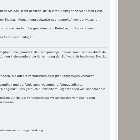
, dass Sie das Recht besitzen, die in Ihren Beiträgen verwendeten Links
iber Sie nach Abmahnung zeitweise oder dauerhaft von der Nutzung
ntnis genommen hat. Sie gestatten dem Betreiber, Ihr Benutzerkonto,
tten Schaden zuzufügen.
www.phpbb.com) handelt; deutschsprachige Informationen werden durch die
e können insbesondere die Verwendung der Software für bestimmte Zwecke
häden, die auf ein vorsätzliches oder grob fahrlässiges Verhalten
undheit und der Verletzung wesentlicher Vertragspflichten
n begrenzt. Dies gilt auch für mittelbare Folgeschäden wie insbesondere
eibers auf die bei Vertragsschluss typischerweise vorhersehbaren
en Gewinn.
ältnis mit sofortiger Wirkung.