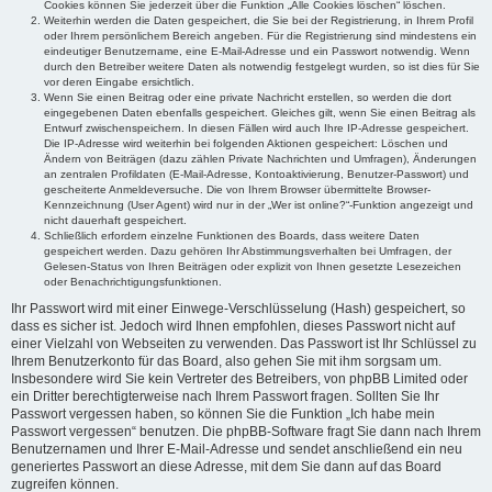
Cookies können Sie jederzeit über die Funktion „Alle Cookies löschen“ löschen.
Weiterhin werden die Daten gespeichert, die Sie bei der Registrierung, in Ihrem Profil
oder Ihrem persönlichem Bereich angeben. Für die Registrierung sind mindestens ein
eindeutiger Benutzername, eine E-Mail-Adresse und ein Passwort notwendig. Wenn
durch den Betreiber weitere Daten als notwendig festgelegt wurden, so ist dies für Sie
vor deren Eingabe ersichtlich.
Wenn Sie einen Beitrag oder eine private Nachricht erstellen, so werden die dort
eingegebenen Daten ebenfalls gespeichert. Gleiches gilt, wenn Sie einen Beitrag als
Entwurf zwischenspeichern. In diesen Fällen wird auch Ihre IP-Adresse gespeichert.
Die IP-Adresse wird weiterhin bei folgenden Aktionen gespeichert: Löschen und
Ändern von Beiträgen (dazu zählen Private Nachrichten und Umfragen), Änderungen
an zentralen Profildaten (E-Mail-Adresse, Kontoaktivierung, Benutzer-Passwort) und
gescheiterte Anmeldeversuche. Die von Ihrem Browser übermittelte Browser-
Kennzeichnung (User Agent) wird nur in der „Wer ist online?“-Funktion angezeigt und
nicht dauerhaft gespeichert.
Schließlich erfordern einzelne Funktionen des Boards, dass weitere Daten
gespeichert werden. Dazu gehören Ihr Abstimmungsverhalten bei Umfragen, der
Gelesen-Status von Ihren Beiträgen oder explizit von Ihnen gesetzte Lesezeichen
oder Benachrichtigungsfunktionen.
Ihr Passwort wird mit einer Einwege-Verschlüsselung (Hash) gespeichert, so
dass es sicher ist. Jedoch wird Ihnen empfohlen, dieses Passwort nicht auf
einer Vielzahl von Webseiten zu verwenden. Das Passwort ist Ihr Schlüssel zu
Ihrem Benutzerkonto für das Board, also gehen Sie mit ihm sorgsam um.
Insbesondere wird Sie kein Vertreter des Betreibers, von phpBB Limited oder
ein Dritter berechtigterweise nach Ihrem Passwort fragen. Sollten Sie Ihr
Passwort vergessen haben, so können Sie die Funktion „Ich habe mein
Passwort vergessen“ benutzen. Die phpBB-Software fragt Sie dann nach Ihrem
Benutzernamen und Ihrer E-Mail-Adresse und sendet anschließend ein neu
generiertes Passwort an diese Adresse, mit dem Sie dann auf das Board
zugreifen können.