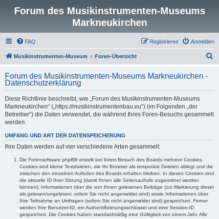
Forum des Musikinstrumenten-Museums
Markneukirchen
FAQ
Registrieren
Anmelden
S
Musikinstrumenten-Museum
Foren-Übersicht
u
Forum des Musikinstrumenten-Museums Markneukirchen -
c
Datenschutzerklärung
h
Diese Richtlinie beschreibt, wie „Forum des Musikinstrumenten-Museums
e
Markneukirchen“ („https://musikinstrumentenbau.eu“) (im Folgenden „der
Betreiber“) die Daten verwendet, die während Ihres Foren-Besuchs gesammelt
werden.
UMFANG UND ART DER DATENSPEICHERUNG
Ihre Daten werden auf vier verschiedene Arten gesammelt:
Die Forensoftware phpBB erstellt bei Ihrem Besuch des Boards mehrere Cookies.
Cookies sind kleine Textdateien, die Ihr Browser als temporäre Dateien ablegt und die
zwischen den einzelnen Aufrufen des Boards erhalten bleiben. In diesen Cookies sind
die aktuelle ID Ihrer Sitzung (damit Ihnen alle Seitenaufrufe zugeordnet werden
können), Informationen über die von Ihnen gelesenen Beiträge (zur Markierung dieser
als gelesen/ungelesen; sofern Sie nicht angemeldet sind) sowie Informationen über
Ihre Teilnahme an Umfragen (sofern Sie nicht angemeldet sind) gespeichert. Ferner
werden Ihre Benutzer-ID, ein Authentifizierungsschlüssel und eine Session-ID
gespeichert. Die Cookies haben standardmäßig eine Gültigkeit von einem Jahr. Alle