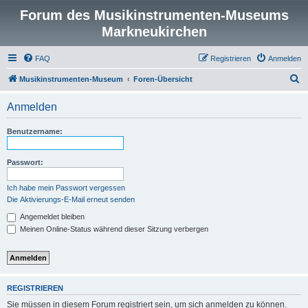
Forum des Musikinstrumenten-Museums
Markneukirchen
FAQ
Registrieren
Anmelden
S
Musikinstrumenten-Museum
Foren-Übersicht
u
Anmelden
c
h
Benutzername:
e
Passwort:
Ich habe mein Passwort vergessen
Die Aktivierungs-E-Mail erneut senden
Angemeldet bleiben
Meinen Online-Status während dieser Sitzung verbergen
REGISTRIEREN
Sie müssen in diesem Forum registriert sein, um sich anmelden zu können.