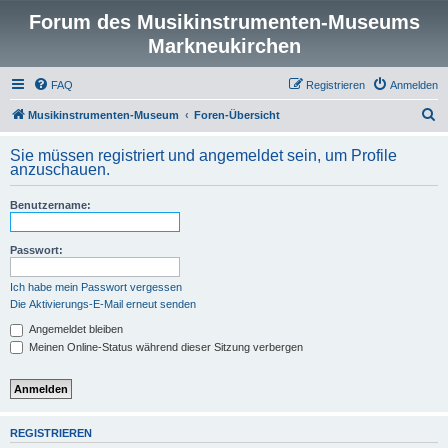
Forum des Musikinstrumenten-Museums
Markneukirchen
FAQ
Registrieren
Anmelden
S
Musikinstrumenten-Museum
Foren-Übersicht
u
Sie müssen registriert und angemeldet sein, um Profile
c
anzuschauen.
h
Benutzername:
e
Passwort:
Ich habe mein Passwort vergessen
Die Aktivierungs-E-Mail erneut senden
Angemeldet bleiben
Meinen Online-Status während dieser Sitzung verbergen
REGISTRIEREN