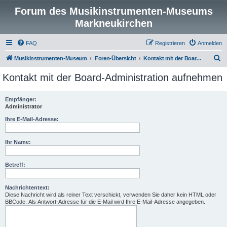
Forum des Musikinstrumenten-Museums
Markneukirchen
FAQ
Registrieren
Anmelden
S
Musikinstrumenten-Museum
Foren-Übersicht
Kontakt mit der Board-Administration aufnehmen
u
Kontakt mit der Board-Administration aufnehmen
c
h
Empfänger:
Administrator
e
Ihre E-Mail-Adresse:
Ihr Name:
Betreff:
Nachrichtentext:
Diese Nachricht wird als reiner Text verschickt, verwenden Sie daher kein HTML oder
BBCode. Als Antwort-Adresse für die E-Mail wird Ihre E-Mail-Adresse angegeben.