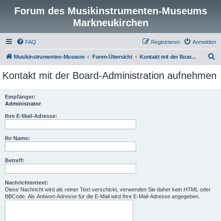
Forum des Musikinstrumenten-Museums
Markneukirchen
FAQ
Registrieren
Anmelden
S
Musikinstrumenten-Museum
Foren-Übersicht
Kontakt mit der Board-Administration aufnehmen
u
Kontakt mit der Board-Administration aufnehmen
c
h
Empfänger:
Administrator
e
Ihre E-Mail-Adresse:
Ihr Name:
Betreff:
Nachrichtentext:
Diese Nachricht wird als reiner Text verschickt, verwenden Sie daher kein HTML oder
BBCode. Als Antwort-Adresse für die E-Mail wird Ihre E-Mail-Adresse angegeben.