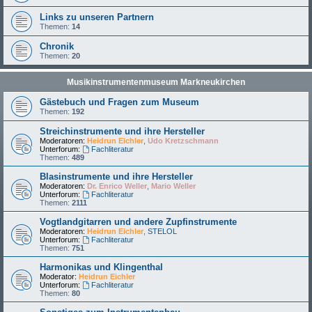
Links zu unseren Partnern
Themen:
14
Chronik
Themen:
20
Musikinstrumentenmuseum Markneukirchen
Gästebuch und Fragen zum Museum
Themen:
192
Streichinstrumente und ihre Hersteller
Moderatoren:
Heidrun Eichler
,
Udo Kretzschmann
Unterforum:
Fachliteratur
Themen:
489
Blasinstrumente und ihre Hersteller
Moderatoren:
Dr. Enrico Weller
,
Mario Weller
Unterforum:
Fachliteratur
Themen:
2111
Vogtlandgitarren und andere Zupfinstrumente
Moderatoren:
Heidrun Eichler
,
STELOL
Unterforum:
Fachliteratur
Themen:
751
Harmonikas und Klingenthal
Moderator:
Heidrun Eichler
Unterforum:
Fachliteratur
Themen:
80