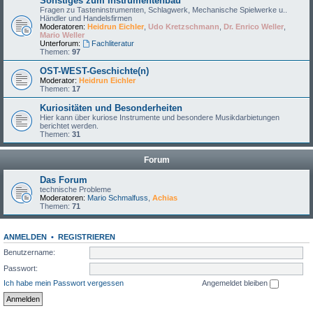
Sonstiges zum Instrumentenbau
Fragen zu Tasteninstrumenten, Schlagwerk, Mechanische Spielwerke u..
Händler und Handelsfirmen
Moderatoren:
Heidrun Eichler
,
Udo Kretzschmann
,
Dr. Enrico Weller
,
Mario Weller
Unterforum:
Fachliteratur
Themen:
97
OST-WEST-Geschichte(n)
Moderator:
Heidrun Eichler
Themen:
17
Kuriositäten und Besonderheiten
Hier kann über kuriose Instrumente und besondere Musikdarbietungen
berichtet werden.
Themen:
31
Forum
Das Forum
technische Probleme
Moderatoren:
Mario Schmalfuss
,
Achias
Themen:
71
ANMELDEN
•
REGISTRIEREN
Benutzername:
Passwort:
Ich habe mein Passwort vergessen
Angemeldet bleiben