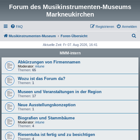
Forum des Musikinstrumenten-Museums
Markneukirchen
FAQ
Registrieren
Anmelden
S
Musikinstrumenten-Museum
Foren-Übersicht
u
Aktuelle Zeit: Fr 07. Aug 2026, 16:41
c
MMM-intern
h
Abkürzungen von Firmennamen
e
Moderator:
intune
Themen:
65
Wozu ist das Forum da?
Themen:
1
Museen und Veranstaltungen in der Region
Themen:
17
Neue Ausstellungskonzeption
Themen:
1
Biografien und Stammbäume
Moderator:
intune
Themen:
4
Riesentuba ist fertig und zu besichtigen
Themen:
4