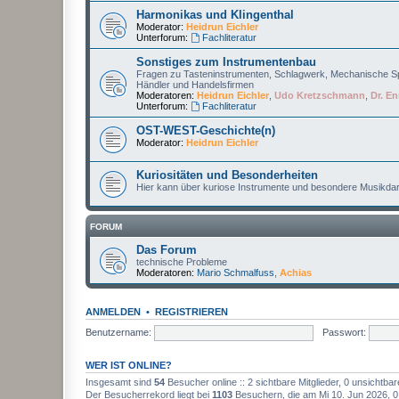
Harmonikas und Klingenthal
Moderator:
Heidrun Eichler
Unterforum:
Fachliteratur
Sonstiges zum Instrumentenbau
Fragen zu Tasteninstrumenten, Schlagwerk, Mechanische Sp
Händler und Handelsfirmen
Moderatoren:
Heidrun Eichler
,
Udo Kretzschmann
,
Dr. En
Unterforum:
Fachliteratur
OST-WEST-Geschichte(n)
Moderator:
Heidrun Eichler
Kuriositäten und Besonderheiten
Hier kann über kuriose Instrumente und besondere Musikdar
FORUM
Das Forum
technische Probleme
Moderatoren:
Mario Schmalfuss
,
Achias
ANMELDEN
•
REGISTRIEREN
Benutzername:
Passwort:
WER IST ONLINE?
Insgesamt sind
54
Besucher online :: 2 sichtbare Mitglieder, 0 unsichtba
Der Besucherrekord liegt bei
1103
Besuchern, die am Mi 10. Jun 2026, 0:2