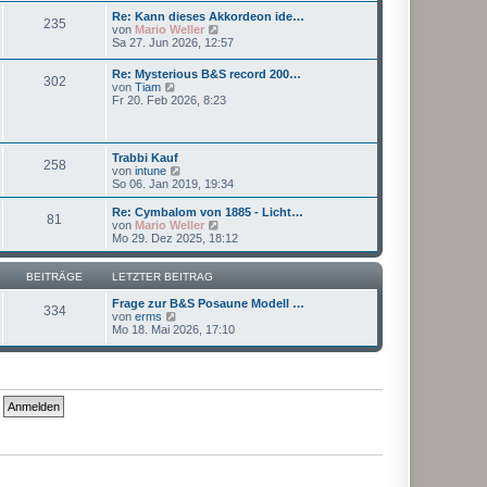
r
e
r
Re: Kann dieses Akkordeon ide…
B
235
s
a
N
von
Mario Weller
e
t
g
e
Sa 27. Jun 2026, 12:57
i
e
u
t
r
e
r
Re: Mysterious B&S record 200…
B
302
s
a
N
von
Tiam
e
t
g
e
Fr 20. Feb 2026, 8:23
i
e
u
t
r
e
r
B
s
a
e
t
g
Trabbi Kauf
i
258
e
N
von
intune
t
r
e
So 06. Jan 2019, 19:34
r
B
u
a
e
e
g
Re: Cymbalom von 1885 - Licht…
i
81
s
N
von
Mario Weller
t
t
e
Mo 29. Dez 2025, 18:12
r
e
u
a
r
e
g
B
s
BEITRÄGE
LETZTER BEITRAG
e
t
i
e
Frage zur B&S Posaune Modell …
334
t
N
r
von
erms
r
e
B
Mo 18. Mai 2026, 17:10
a
u
e
g
e
i
s
t
t
r
e
a
r
g
B
e
i
t
r
a