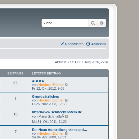
Suche
Erweiterte Suche
Registrieren
Anmelden
Aktuelle Zeit: Fr 07. Aug 2026, 22:40
BEITRÄGE
LETZTER BEITRAG
ABEKA
65
N
von
Heidrun Eichler
e
Fr 12. Okt 2012, 9:08
u
e
Grundsätzliches
1
s
N
von
Heidrun Eichler
t
e
Di 25. Nov 2008, 17:53
e
u
r
e
http://www.schneckenstein.de
18
B
s
N
von
Mario SchmalfuÃ
e
t
e
Mo 31. Okt 2011, 11:22
i
e
u
t
r
e
r
Re: Neue Ausstellungskonzepti…
B
s
7
a
N
von
Heidrun Eichler
e
t
g
e
Sa 04. Apr 2009, 12:33
i
e