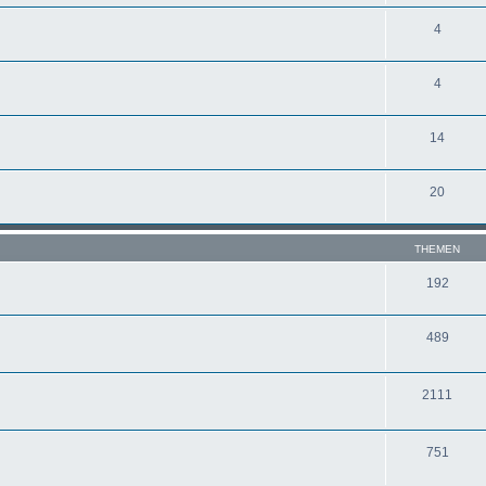
4
4
14
20
THEMEN
192
489
2111
751