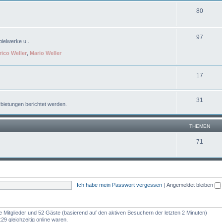
80
97
ielwerke u..
rico Weller
,
Mario Weller
17
31
bietungen berichtet werden.
THEMEN
71
Ich habe mein Passwort vergessen
|
Angemeldet bleiben
re Mitglieder und 52 Gäste (basierend auf den aktiven Besuchern der letzten 2 Minuten)
9 gleichzeitig online waren.