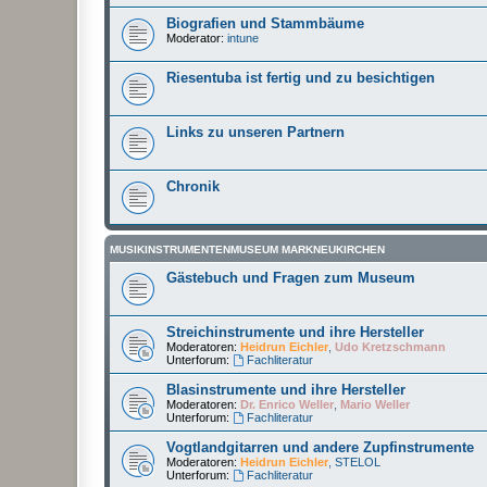
Biografien und Stammbäume
Moderator:
intune
Riesentuba ist fertig und zu besichtigen
Links zu unseren Partnern
Chronik
MUSIKINSTRUMENTENMUSEUM MARKNEUKIRCHEN
Gästebuch und Fragen zum Museum
Streichinstrumente und ihre Hersteller
Moderatoren:
Heidrun Eichler
,
Udo Kretzschmann
Unterforum:
Fachliteratur
Blasinstrumente und ihre Hersteller
Moderatoren:
Dr. Enrico Weller
,
Mario Weller
Unterforum:
Fachliteratur
Vogtlandgitarren und andere Zupfinstrumente
Moderatoren:
Heidrun Eichler
,
STELOL
Unterforum:
Fachliteratur