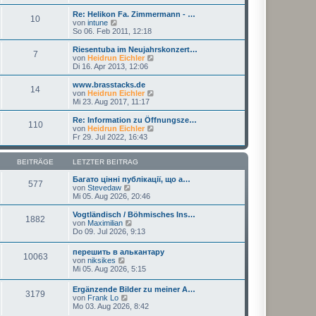
u
t
r
e
r
Re: Helikon Fa. Zimmermann - …
B
10
s
a
N
von
intune
e
t
g
e
So 06. Feb 2011, 12:18
i
e
u
t
r
e
Riesentuba im Neujahrskonzert…
r
7
B
s
N
von
Heidrun Eichler
a
e
t
e
Di 16. Apr 2013, 12:06
g
i
e
u
t
r
e
www.brasstacks.de
r
14
B
s
N
von
Heidrun Eichler
a
e
t
e
Mi 23. Aug 2017, 11:17
g
i
e
u
t
r
e
Re: Information zu Öffnungsze…
r
110
B
s
N
von
Heidrun Eichler
a
e
t
e
Fr 29. Jul 2022, 16:43
g
i
e
u
t
r
e
r
B
s
BEITRÄGE
LETZTER BEITRAG
a
e
t
g
i
e
Багато цінні публікації, що а…
577
t
N
r
von
Stevedaw
r
e
B
Mi 05. Aug 2026, 20:46
a
u
e
g
e
i
Vogtländisch / Böhmisches Ins…
1882
s
t
N
von
Maximilian
t
r
e
Do 09. Jul 2026, 9:13
e
a
u
r
g
e
перешить в алькантару
B
10063
s
N
von
niksikes
e
t
e
Mi 05. Aug 2026, 5:15
i
e
u
t
r
e
r
Ergänzende Bilder zu meiner A…
B
3179
s
N
a
von
Frank Lo
e
t
e
g
Mo 03. Aug 2026, 8:42
i
e
u
t