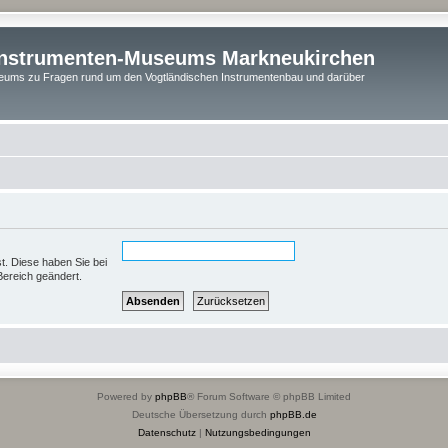
instrumenten-Museums Markneukirchen
ums zu Fragen rund um den Vogtländischen Instrumentenbau und darüber
st. Diese haben Sie bei
Bereich geändert.
Powered by
phpBB
® Forum Software © phpBB Limited
Deutsche Übersetzung durch
phpBB.de
Datenschutz
|
Nutzungsbedingungen